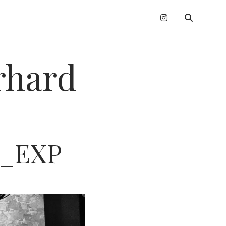
instagram
erhard
a_EXP