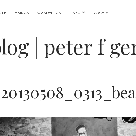
Menü
NTE
HAIKUS
WANDERLUST
INFO
ARCHIV
öffnen
log | peter f g
20130508_0313_be