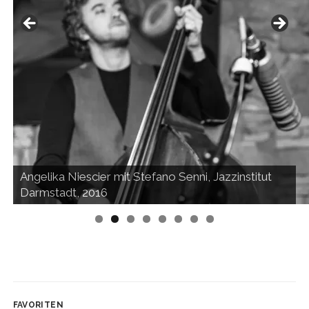
Angelika Niescier mit Stefano Senni, Jazzinstitut
Darmstadt, 2016
Auf dem Albsteig
Am Benediktushof
Schloss Wörlitz
FAVORITEN