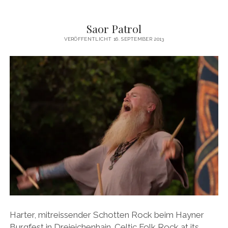
FREUNDSCHAFT
Saor Patrol
VERÖFFENTLICHT 16. SEPTEMBER 2013
Harter, mitreissender Schotten Rock beim Hayner
Burgfest in Dreieichenhain. Celtic Folk Rock at its