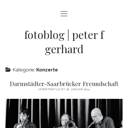
Menü
BLOG
öffnen
STREETFOTOGRAFIE
fotoblog | peter f
JAZZ LIVE !
gerhard
ZEN MOMENTE
HAIKUS
Kategorie:
Konzerte
WANDERLUST
Darmstädter-Saarbrücker Freundschaft
Menü
INFO
VERÖFFENTLICHT 18. JANUAR 2014
öffnen
DATENSCHUTZ
ARCHIV
KONTAKT
instagram