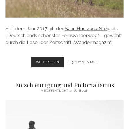
Seit dem Jahr 2017 gilt der
Saar-Hunsrück-Steig
als
„Deutschlands schönster Fernwanderweg“ – gewählt
durch die Leser der Zeitschrift „Wandermagazin“.
WANDERLUST
WEITERLESEN
3 KOMMENTARE
AUF
DEM
SAAR-
Entschleunigung und Pictorialismus
HUNSRÜCK-
STEIG
VERÖFFENTLICHT 13. JUNI 2018