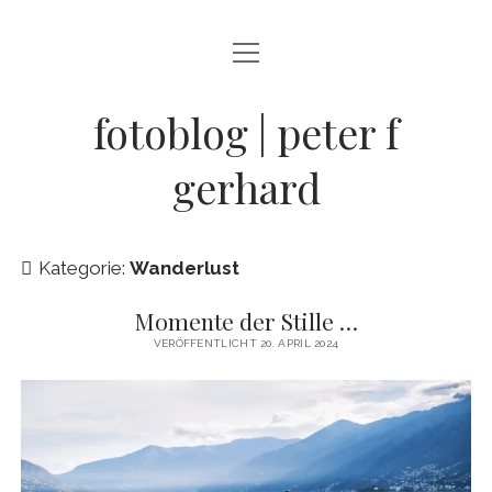
Menü
BLOG
öffnen
STREETFOTOGRAFIE
fotoblog | peter f
JAZZ LIVE !
gerhard
ZEN MOMENTE
HAIKUS
Kategorie:
Wanderlust
WANDERLUST
Momente der Stille …
Menü
INFO
VERÖFFENTLICHT 20. APRIL 2024
öffnen
DATENSCHUTZ
ARCHIV
KONTAKT
instagram