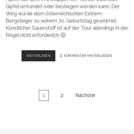
Gipfel umrundet oder bestiegen werden kann. Der
Weg wurde dem österreichischen Extrem-
Bergsteiger zu seinem 70. Geburtstag gewidmet.
Künstlicher Sauerstoff ist auf der Tour allerdings in der
Regel nicht erforderlich 😉
ZILLERTAL
WEITERLESEN
KOMMENTAR HINTERLASSEN
HIKE
Seitennummerierung
1
2
Nächster
der
Beiträge