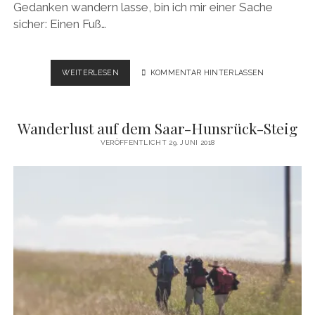
Gedanken wandern lasse, bin ich mir einer Sache
sicher: Einen Fuß…
GEHEN
WEITERLESEN
KOMMENTAR HINTERLASSEN
…
ODER
WANDERLUST
Wanderlust auf dem Saar-Hunsrück-Steig
IN
SCHOTTLAND
VERÖFFENTLICHT 29. JUNI 2018