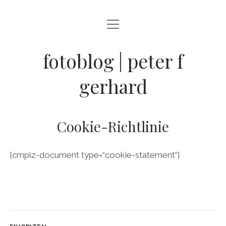
Menü
BLOG
öffnen
STREETFOTOGRAFIE
fotoblog | peter f
JAZZ LIVE !
gerhard
ZEN MOMENTE
HAIKUS
Cookie-Richtlinie
WANDERLUST
[cmplz-document type=“cookie-statement“]
Menü
INFO
öffnen
DATENSCHUTZ
ARCHIV
KONTAKT
instagram