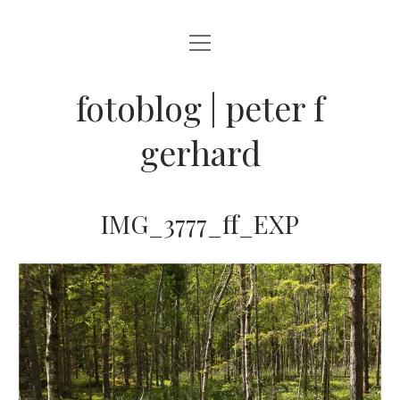
Menü
BLOG
öffnen
STREETFOTOGRAFIE
fotoblog | peter f
JAZZ LIVE !
gerhard
ZEN MOMENTE
HAIKUS
IMG_3777_ff_EXP
WANDERLUST
Menü
INFO
öffnen
DATENSCHUTZ
ARCHIV
KONTAKT
instagram