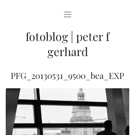
Menü
BLOG
öffnen
STREETFOTOGRAFIE
fotoblog | peter f
JAZZ LIVE !
gerhard
ZEN MOMENTE
HAIKUS
PFG_20130531_9500_bea_EXP
WANDERLUST
Menü
INFO
öffnen
DATENSCHUTZ
ARCHIV
KONTAKT
instagram