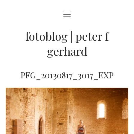
Menü
BLOG
öffnen
STREETFOTOGRAFIE
fotoblog | peter f
JAZZ LIVE !
gerhard
ZEN MOMENTE
HAIKUS
PFG_20130817_3017_EXP
WANDERLUST
Menü
INFO
öffnen
DATENSCHUTZ
ARCHIV
KONTAKT
instagram