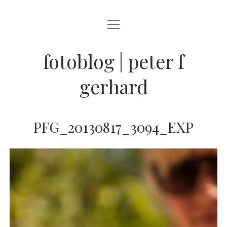
Menü
BLOG
öffnen
STREETFOTOGRAFIE
fotoblog | peter f
JAZZ LIVE !
gerhard
ZEN MOMENTE
HAIKUS
PFG_20130817_3094_EXP
WANDERLUST
Menü
INFO
öffnen
DATENSCHUTZ
ARCHIV
KONTAKT
instagram