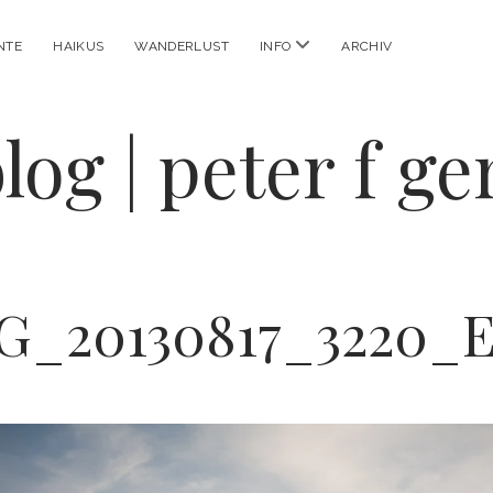
Menü
NTE
HAIKUS
WANDERLUST
INFO
ARCHIV
öffnen
log | peter f g
G_20130817_3220_