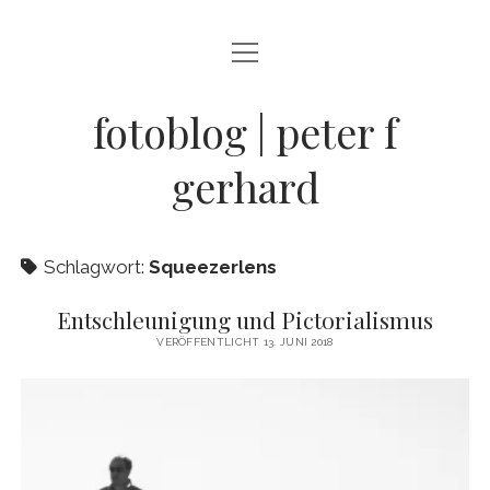
Menü
BLOG
öffnen
STREETFOTOGRAFIE
fotoblog | peter f
JAZZ LIVE !
gerhard
ZEN MOMENTE
HAIKUS
Schlagwort:
Squeezerlens
WANDERLUST
Entschleunigung und Pictorialismus
Menü
INFO
VERÖFFENTLICHT 13. JUNI 2018
öffnen
DATENSCHUTZ
ARCHIV
KONTAKT
instagram