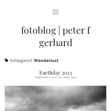
Menü
BLOG
öffnen
STREETFOTOGRAFIE
fotoblog | peter f
JAZZ LIVE !
gerhard
ZEN MOMENTE
HAIKUS
Schlagwort:
Wanderlust
WANDERLUST
Earthday 2023
Menü
INFO
VERÖFFENTLICHT 20. APRIL 2023
öffnen
DATENSCHUTZ
ARCHIV
KONTAKT
instagram