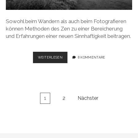
Sowohl beim Wandern als auch beim Fotografieren
können Methoden des Zen zu einer Bereicherung
und Erfahrungen einer neuen Sinnhaftigkeit beitragen.
WANDERN,
WEITERLESEN
8 KOMMENTARE
ZEN
UND
FOTOGRAFIE
Seitennummerierung
1
2
Nächster
der
Beiträge