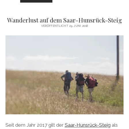
…
ODER
WANDERLUST
Wanderlust auf dem Saar-Hunsrück-Steig
IN
SCHOTTLAND
VERÖFFENTLICHT 29. JUNI 2018
Seit dem Jahr 2017 gilt der
Saar-Hunsrück-Steig
als