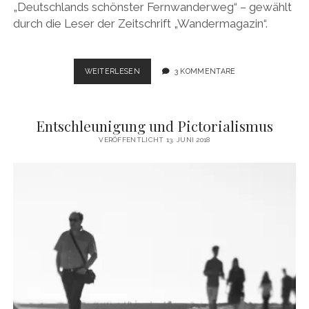
„Deutschlands schönster Fernwanderweg“ – gewählt
durch die Leser der Zeitschrift „Wandermagazin“.
WANDERLUST
WEITERLESEN
3 KOMMENTARE
AUF
DEM
SAAR-
Entschleunigung und Pictorialismus
HUNSRÜCK-
STEIG
VERÖFFENTLICHT 13. JUNI 2018