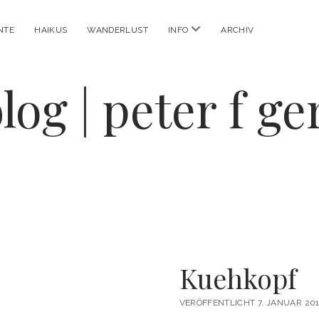
Menü
NTE
HAIKUS
WANDERLUST
INFO
ARCHIV
öffnen
log | peter f g
Kuehkopf
VERÖFFENTLICHT 7. JANUAR 201