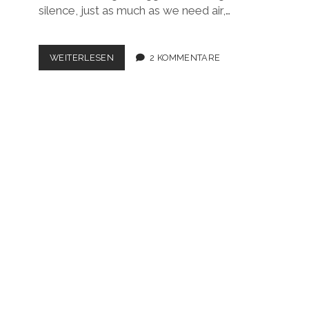
silence, just as much as we need air,…
MOMENTE
WEITERLESEN
2 KOMMENTARE
DER
STILLE
…