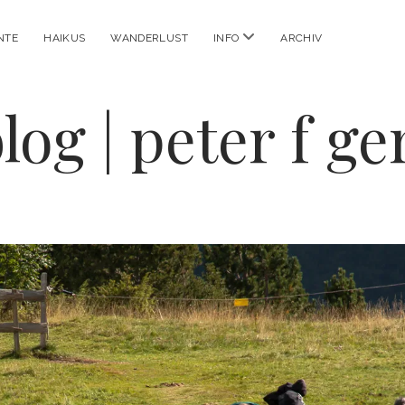
Menü
NTE
HAIKUS
WANDERLUST
INFO
ARCHIV
öffnen
log | peter f g