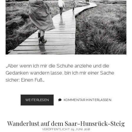
„Aber wenn ich mir die Schuhe anziehe und die
Gedanken wandern lasse, bin ich mir einer Sache
sicher: Einen Fuß…
GEHEN
WEITERLESEN
KOMMENTAR HINTERLASSEN
…
ODER
WANDERLUST
Wanderlust auf dem Saar-Hunsrück-Steig
IN
SCHOTTLAND
VERÖFFENTLICHT 29. JUNI 2018