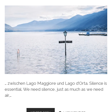
|
peter
f
gerhard
Beiträge
… zwischen Lago Maggiore und Lago d’Orta. Silence is
essential. We need silence, just as much as we need
air,…