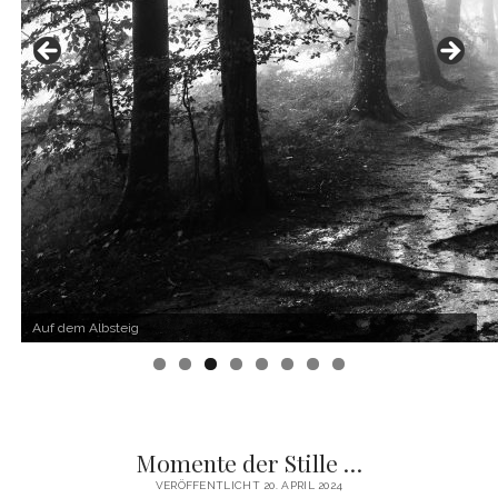
Auf dem Albsteig
Am Benediktushof
Schloss Wörlitz
Momente der Stille …
fotoblog
VERÖFFENTLICHT 20. APRIL 2024