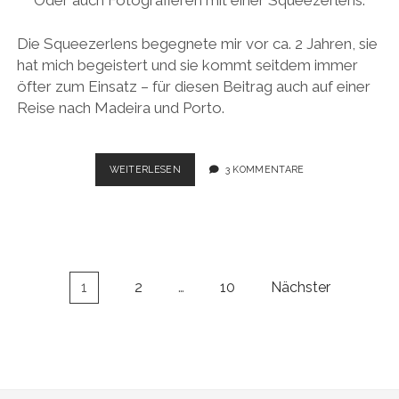
Die Squeezerlens begegnete mir vor ca. 2 Jahren, sie
hat mich begeistert und sie kommt seitdem immer
öfter zum Einsatz – für diesen Beitrag auch auf einer
Reise nach Madeira und Porto.
ENTSCHLEUNIGUNG
WEITERLESEN
3 KOMMENTARE
UND
PICTORIALISMUS
Seitennummerierung
1
2
…
10
Nächster
der
Beiträge