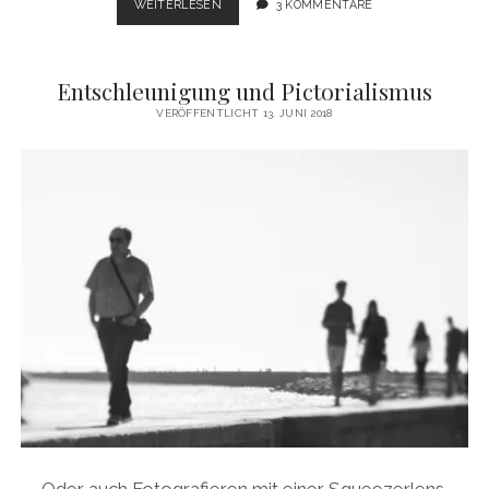
WANDERLUST
WEITERLESEN
3 KOMMENTARE
AUF
DEM
SAAR-
Entschleunigung und Pictorialismus
HUNSRÜCK-
STEIG
VERÖFFENTLICHT 13. JUNI 2018
Oder auch Fotografieren mit einer Squeezerlens.