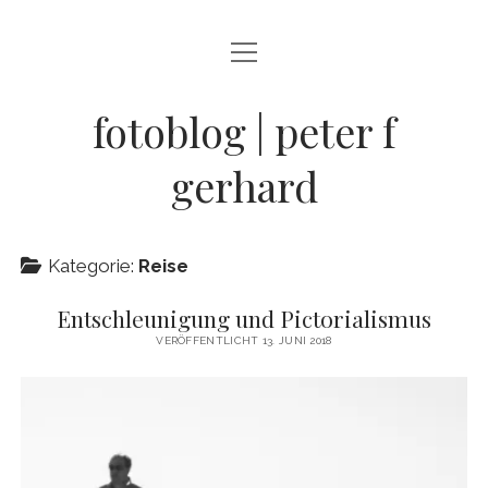
Menü
BLOG
öffnen
STREETFOTOGRAFIE
fotoblog | peter f
JAZZ LIVE !
gerhard
ZEN MOMENTE
HAIKUS
Kategorie:
Reise
WANDERLUST
Entschleunigung und Pictorialismus
Menü
INFO
VERÖFFENTLICHT 13. JUNI 2018
öffnen
DATENSCHUTZ
ARCHIV
KONTAKT
instagram