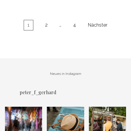
Seitennummerierung
1
2
…
4
Nächster
der
Beiträge
Neues in Instagram
peter_f_gerhard