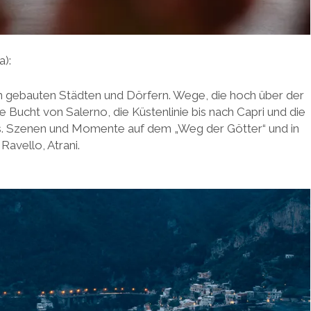
a):
 gebauten Städten und Dörfern. Wege, die hoch über der
e Bucht von Salerno, die Küstenlinie bis nach Capri und die
ss. Szenen und Momente auf dem „Weg der Götter“ und in
Ravello, Atrani.