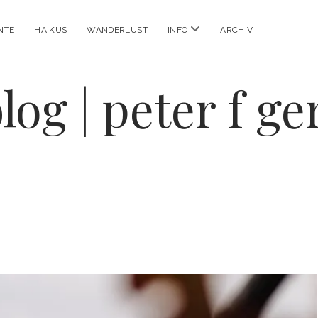
Menü
NTE
HAIKUS
WANDERLUST
INFO
ARCHIV
öffnen
log | peter f g