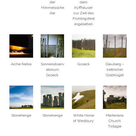
der
dem
Himmelssche
Kyffhäuser
ibe
zur Zeit des
Frühlingsfest
esgesehen
Arche Nebra
Sonnenobserv
Goseck
Glauberg –
atorium
keltischer
Goseck
Grabhügel
Stonehenge
Stonehenge
White Horse
Marteriana
of Westbury
Church
Tintagle