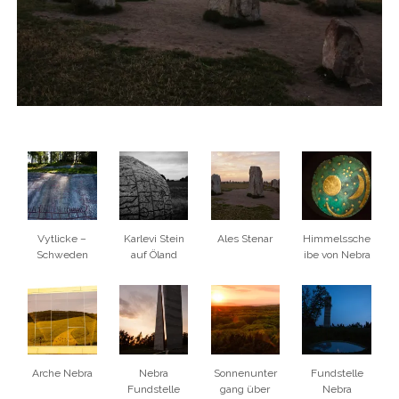
Vytlicke –
Karlevi Stein
Ales Stenar
Himmelssche
Schweden
auf Öland
ibe von Nebra
Arche Nebra
Nebra
Sonnenunter
Fundstelle
Fundstelle
gang über
Nebra