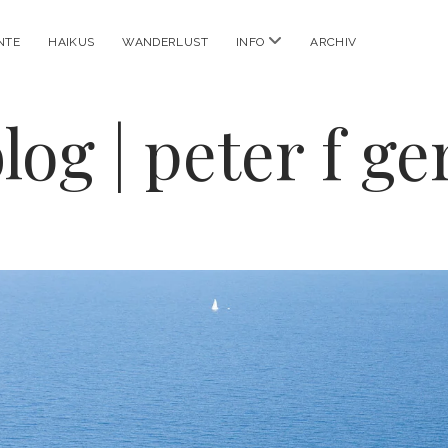
Menü
NTE
HAIKUS
WANDERLUST
INFO
ARCHIV
öffnen
log | peter f g