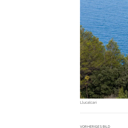
Llucalcari
VORHERIGES BILD