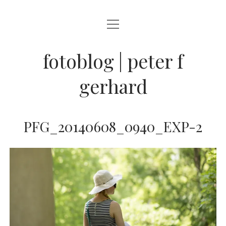
Menü
BLOG
öffnen
STREETFOTOGRAFIE
fotoblog | peter f
JAZZ LIVE !
gerhard
ZEN MOMENTE
HAIKUS
PFG_20140608_0940_EXP-2
WANDERLUST
Menü
INFO
öffnen
DATENSCHUTZ
ARCHIV
KONTAKT
instagram