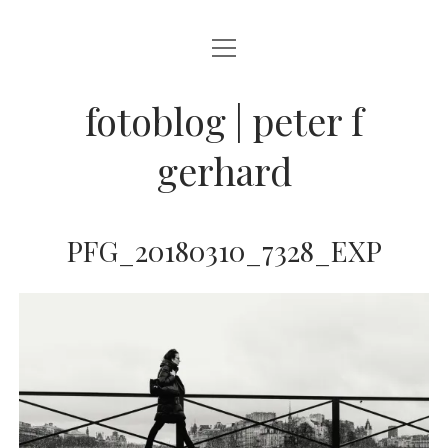
Menü
BLOG
öffnen
STREETFOTOGRAFIE
fotoblog | peter f
JAZZ LIVE !
gerhard
ZEN MOMENTE
HAIKUS
PFG_20180310_7328_EXP
WANDERLUST
Menü
INFO
öffnen
DATENSCHUTZ
ARCHIV
KONTAKT
instagram