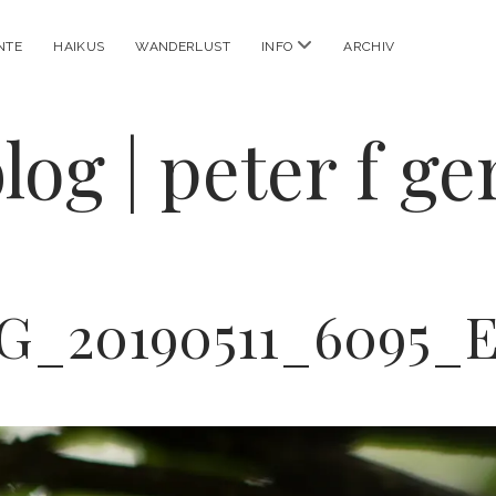
Menü
NTE
HAIKUS
WANDERLUST
INFO
ARCHIV
öffnen
log | peter f g
G_20190511_6095_