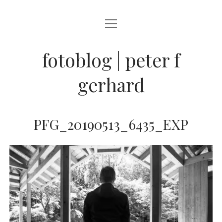
Menü
BLOG
öffnen
STREETFOTOGRAFIE
fotoblog | peter f
JAZZ LIVE !
gerhard
ZEN MOMENTE
HAIKUS
PFG_20190513_6435_EXP
WANDERLUST
Menü
INFO
öffnen
DATENSCHUTZ
ARCHIV
KONTAKT
instagram