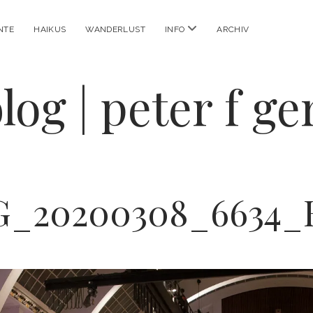
Menü
NTE
HAIKUS
WANDERLUST
INFO
ARCHIV
öffnen
log | peter f g
G_20200308_6634_