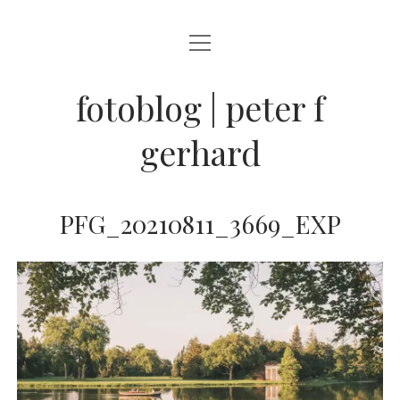
Menü
BLOG
öffnen
STREETFOTOGRAFIE
fotoblog | peter f
JAZZ LIVE !
gerhard
ZEN MOMENTE
HAIKUS
PFG_20210811_3669_EXP
WANDERLUST
Menü
INFO
öffnen
DATENSCHUTZ
ARCHIV
KONTAKT
instagram