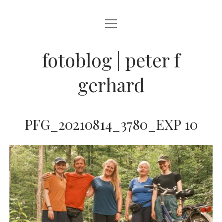
Menü
BLOG
öffnen
STREETFOTOGRAFIE
fotoblog | peter f
JAZZ LIVE !
gerhard
ZEN MOMENTE
HAIKUS
PFG_20210814_3780_EXP 10
WANDERLUST
Menü
INFO
öffnen
DATENSCHUTZ
ARCHIV
KONTAKT
instagram