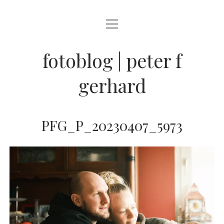
Menü
BLOG
öffnen
STREETFOTOGRAFIE
fotoblog | peter f
JAZZ LIVE !
gerhard
ZEN MOMENTE
HAIKUS
PFG_P_20230407_5973
WANDERLUST
Menü
INFO
öffnen
DATENSCHUTZ
ARCHIV
KONTAKT
instagram