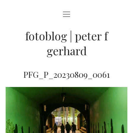
Menü
BLOG
öffnen
STREETFOTOGRAFIE
fotoblog | peter f
JAZZ LIVE !
gerhard
ZEN MOMENTE
HAIKUS
PFG_P_20230809_0061
WANDERLUST
Menü
INFO
öffnen
DATENSCHUTZ
ARCHIV
KONTAKT
instagram