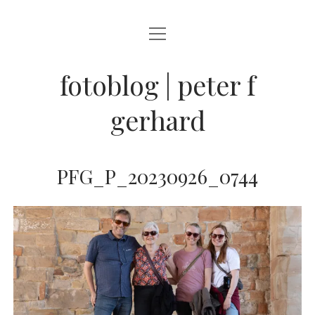
Menü
BLOG
öffnen
STREETFOTOGRAFIE
fotoblog | peter f
JAZZ LIVE !
gerhard
ZEN MOMENTE
HAIKUS
PFG_P_20230926_0744
WANDERLUST
Menü
INFO
öffnen
DATENSCHUTZ
ARCHIV
KONTAKT
instagram