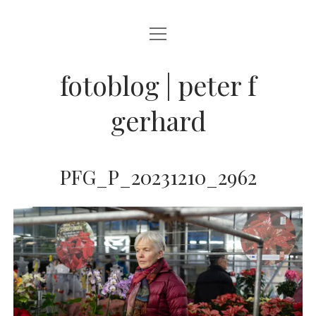
Menü
BLOG
öffnen
STREETFOTOGRAFIE
fotoblog | peter f
JAZZ LIVE !
gerhard
ZEN MOMENTE
HAIKUS
PFG_P_20231210_2962
WANDERLUST
Menü
INFO
öffnen
DATENSCHUTZ
ARCHIV
KONTAKT
instagram