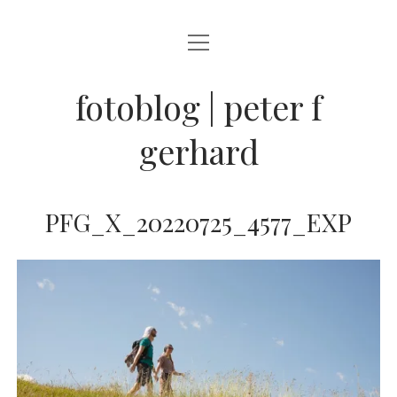
Menü
BLOG
öffnen
STREETFOTOGRAFIE
fotoblog | peter f
JAZZ LIVE !
gerhard
ZEN MOMENTE
HAIKUS
PFG_X_20220725_4577_EXP
WANDERLUST
Menü
INFO
öffnen
DATENSCHUTZ
ARCHIV
KONTAKT
instagram