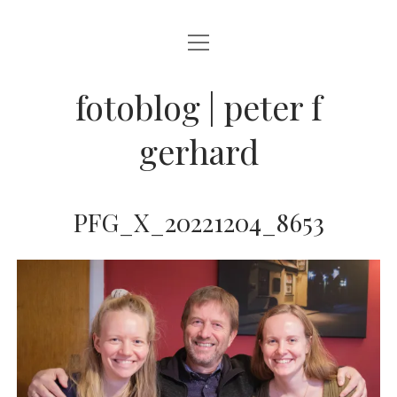
Menü
BLOG
öffnen
STREETFOTOGRAFIE
fotoblog | peter f
JAZZ LIVE !
gerhard
ZEN MOMENTE
HAIKUS
PFG_X_20221204_8653
WANDERLUST
Menü
INFO
öffnen
DATENSCHUTZ
ARCHIV
KONTAKT
instagram