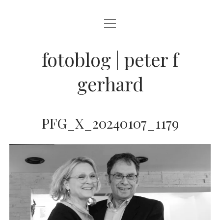
Menü
BLOG
öffnen
STREETFOTOGRAFIE
fotoblog | peter f
JAZZ LIVE !
gerhard
ZEN MOMENTE
HAIKUS
PFG_X_20240107_1179
WANDERLUST
Menü
INFO
öffnen
DATENSCHUTZ
ARCHIV
KONTAKT
instagram