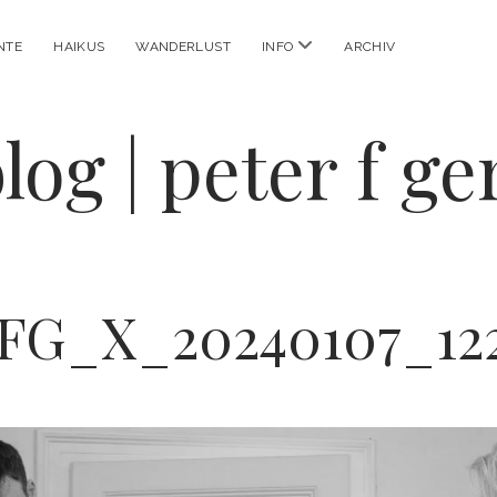
Menü
NTE
HAIKUS
WANDERLUST
INFO
ARCHIV
öffnen
log | peter f g
FG_X_20240107_12