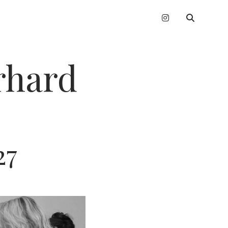
instagram
erhard
27