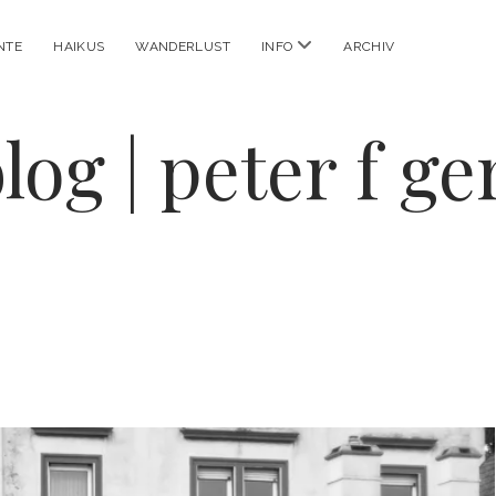
Menü
NTE
HAIKUS
WANDERLUST
INFO
ARCHIV
öffnen
log | peter f g