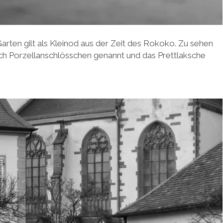
rten gilt als Kleinod aus der Zeit des Rokoko. Zu sehen
ch Porzellanschlösschen genannt und das Prettlaksche