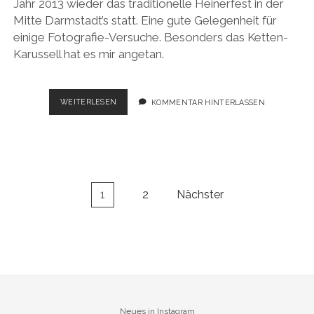
Jahr 2013 wieder das traditionelle Heinerfest in der
Mitte Darmstadt’s statt. Eine gute Gelegenheit für
einige Fotografie-Versuche. Besonders das Ketten-
Karussell hat es mir angetan.
HEINERFEST
WEITERLESEN
KOMMENTAR HINTERLASSEN
Seitennummerierung
1
2
Nächster
der
Beiträge
Neues in Instagram