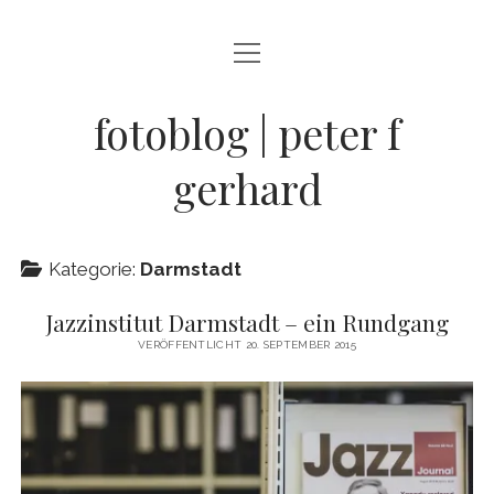
Menü
BLOG
öffnen
STREETFOTOGRAFIE
fotoblog | peter f
JAZZ LIVE !
gerhard
ZEN MOMENTE
HAIKUS
Kategorie:
Darmstadt
WANDERLUST
Jazzinstitut Darmstadt – ein Rundgang
Menü
INFO
VERÖFFENTLICHT 20. SEPTEMBER 2015
öffnen
DATENSCHUTZ
ARCHIV
KONTAKT
instagram