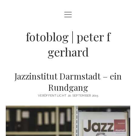
Menü
BLOG
öffnen
STREETFOTOGRAFIE
fotoblog | peter f
JAZZ LIVE !
gerhard
ZEN MOMENTE
HAIKUS
Jazzinstitut Darmstadt – ein
WANDERLUST
Rundgang
Menü
INFO
VERÖFFENTLICHT 20. SEPTEMBER 2015
öffnen
DATENSCHUTZ
ARCHIV
KONTAKT
instagram