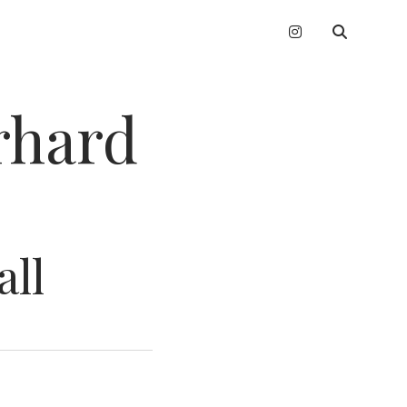
instagram
erhard
ll