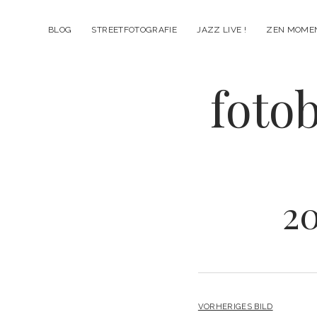
BLOG
STREETFOTOGRAFIE
JAZZ LIVE !
ZEN MOME
fotob
2
VORHERIGES BILD