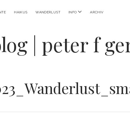
Menü
NTE
HAIKUS
WANDERLUST
INFO
ARCHIV
öffnen
log | peter f g
023_Wanderlust_sma