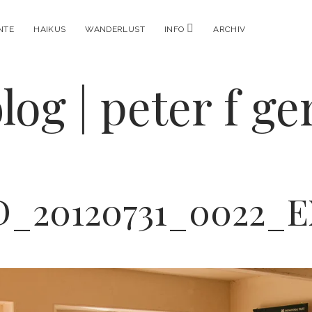
Menü
NTE
HAIKUS
WANDERLUST
INFO
ARCHIV
öffnen
log | peter f g
_20120731_0022_