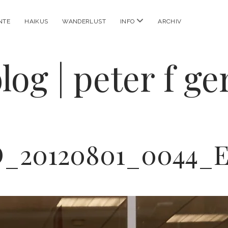
Menü
NTE
HAIKUS
WANDERLUST
INFO
ARCHIV
öffnen
log | peter f g
_20120801_0044_