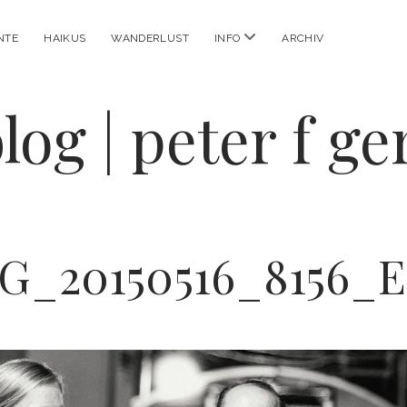
Menü
NTE
HAIKUS
WANDERLUST
INFO
ARCHIV
öffnen
log | peter f g
G_20150516_8156_