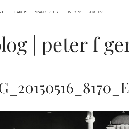
Menü
NTE
HAIKUS
WANDERLUST
INFO
ARCHIV
öffnen
log | peter f g
G_20150516_8170_