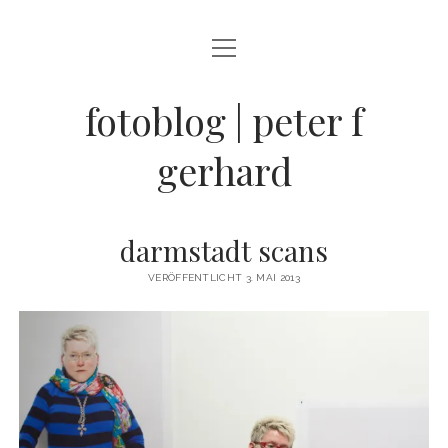
Menü
BLOG
öffnen
STREETFOTOGRAFIE
fotoblog | peter f
JAZZ LIVE !
gerhard
ZEN MOMENTE
HAIKUS
darmstadt scans
WANDERLUST
VERÖFFENTLICHT 3. MAI 2013
Menü
INFO
öffnen
DATENSCHUTZ
ARCHIV
KONTAKT
instagram